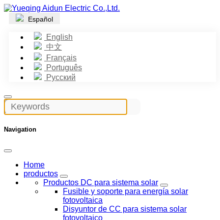
Español
English
中文
Français
Português
Русский
Navigation
Home
productos
Productos DC para sistema solar
Fusible y soporte para energía solar
fotovoltaica
Disyuntor de CC para sistema solar
fotovoltaico