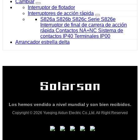
Cambiar
Interruptor de flotador
Interruptores de acción rápida
S826a S826b S826c Serie S826e
Interruptor de final de carrera de acción
rápida Contactos NA+NC Sistema de
contactos IP40 Terminales IP00
Arrancador estrella delta
Los hemos vendido a nivel mundial y son bien recibidos.
Copyright © 2026 Yueqing Aidun Electric Co.,Ltd. All Right Reserved