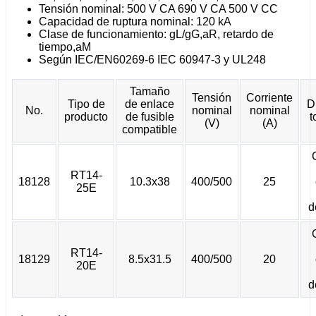
Tensión nominal: 500 V CA 690 V CA 500 V CC
Capacidad de ruptura nominal: 120 kA
Clase de funcionamiento: gL/gG,aR, retardo de
tiempo,aM
Según IEC/EN60269-6 IEC 60947-3 y UL248
Tamaño
Tensión
Corriente
Tipo de
de enlace
D
No.
nominal
nominal
producto
de fusible
t
(V)
(A)
compatible
RT14-
18128
10.3x38
400/500
25
25E
d
RT14-
18129
8.5x31.5
400/500
20
20E
d