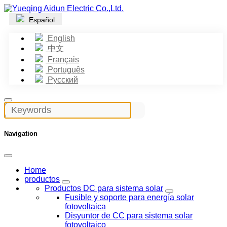
Español
English
中文
Français
Português
Русский
Navigation
Home
productos
Productos DC para sistema solar
Fusible y soporte para energía solar
fotovoltaica
Disyuntor de CC para sistema solar
fotovoltaico