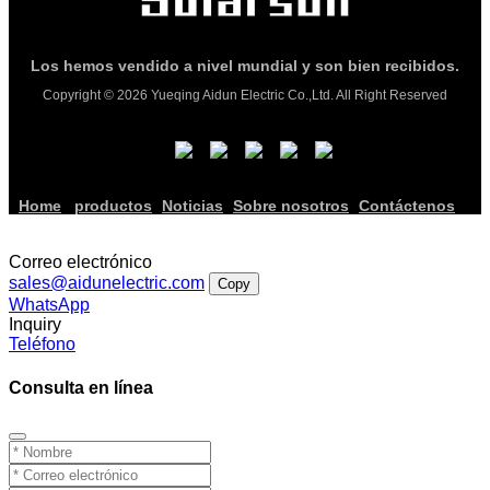
Los hemos vendido a nivel mundial y son bien recibidos.
Copyright © 2026 Yueqing Aidun Electric Co.,Ltd. All Right Reserved
Home
productos
Noticias
Sobre nosotros
Contáctenos
Correo electrónico
sales@aidunelectric.com
Copy
WhatsApp
Inquiry
Teléfono
Consulta en línea